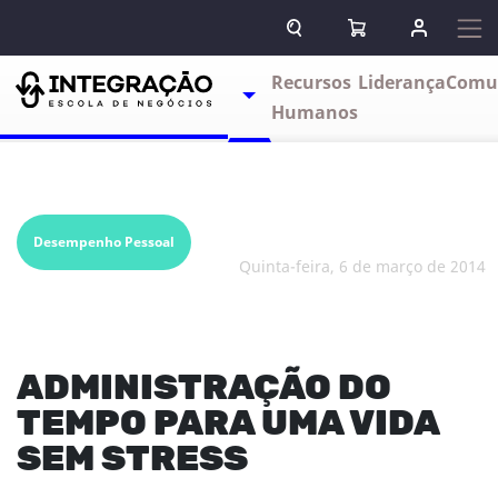
Pular para o conteúdo
ABRIR CAMPO DE BUSCA
ABRIR CARRINHO
ENTRAR O
Escolas
Recursos
Liderança
Comu
TOGGLE DROPDOWN
Humanos
Desempenho Pessoal
quinta-feira, 6 de março de 2014
ADMINISTRAÇÃO DO
TEMPO PARA UMA VIDA
SEM STRESS