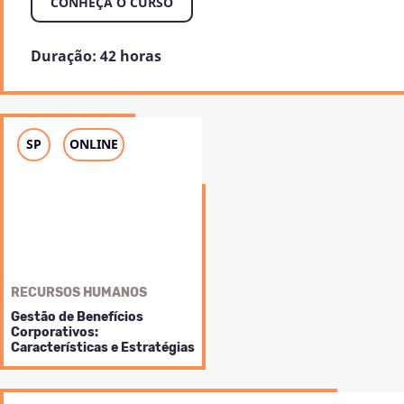
CONHEÇA O CURSO
participantes para troca
de vivências em
diferentes cenários
Duração: 42 horas
profissionais, esse curso
é para você! Então,
inscreva-se já
e aprenda
a realizar a
Gestão do
e utilizar
SP
ONLINE
Tempo
ferramentas
de
práticas
produtividade!
RECURSOS HUMANOS
Gestão de Benefícios
Corporativos:
Características e Estratégias
Aprimore sua Gestão de
Benefícios para obter