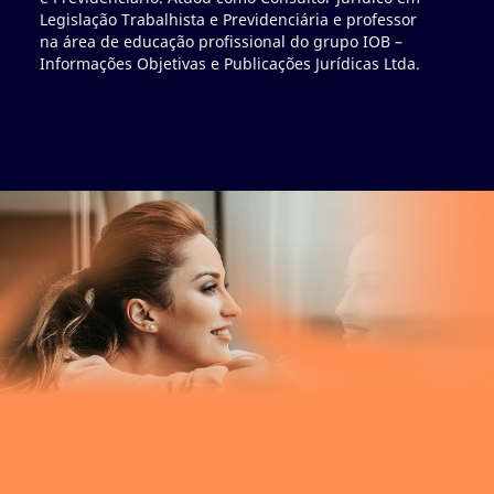
Trab
Legislação Trabalhista e Previdenciária e professor
Consu
na área de educação profissional do grupo IOB –
Pess
Informações Objetivas e Publicações Jurídicas Ltda.
de eq