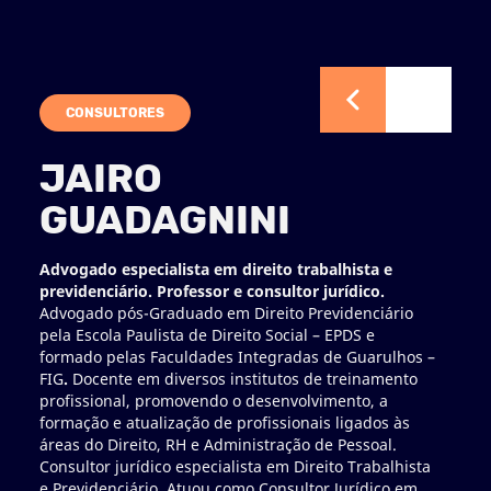
CONSULTORES
C
JAIRO
J
GUADAGNINI
F
G
Advogado especialista em direito trabalhista e
previdenciário. Professor e consultor jurídico.
Cons
Advogado pós-Graduado em Direito Previdenciário
expe
pela Escola Paulista de Direito Social – EPDS e
Psico
formado pelas Faculdades Integradas de Guarulhos –
em A
FIG
.
Docente em diversos institutos de treinamento
em Ad
profissional, promovendo o desenvolvimento, a
há m
formação e atualização de profissionais ligados às
Human
áreas do Direito, RH e Administração de Pessoal.
trein
Consultor jurídico especialista em Direito Trabalhista
Legis
e Previdenciário. Atuou como Consultor Jurídico em