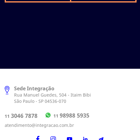
Sede Integração
Rua Manuel Guedes, 504 - Itaim Bibi
São Paulo - SP 04536-070
98988 5935
3046 7878
11
11
atendimento@integracao.com.br