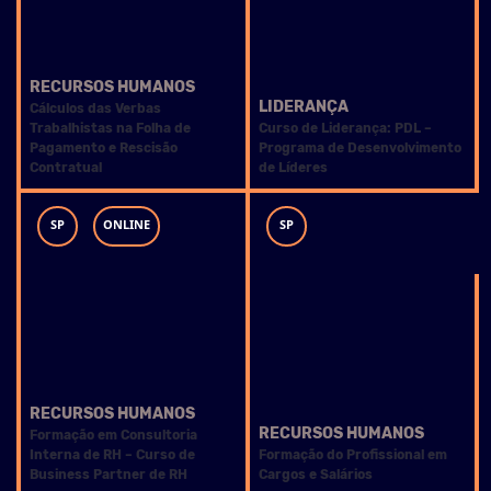
RECURSOS HUMANOS
LIDERANÇA
Cálculos das Verbas
Trabalhistas na Folha de
Curso de Liderança: PDL –
Pagamento e Rescisão
Programa de Desenvolvimento
Contratual
de Líderes
SP
ONLINE
SP
RECURSOS HUMANOS
RECURSOS HUMANOS
Formação em Consultoria
Interna de RH – Curso de
Formação do Profissional em
Business Partner de RH
Cargos e Salários