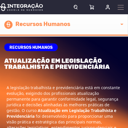
Pular para o conteúdo
ABRIR CAMPO DE BUSCA
ABRIR CARRINHO
ENTRAR O
Escola atual
Recursos Humanos
RECURSOS HUMANOS
ATUALIZAÇÃO EM LEGISLAÇÃO
TRABALHISTA E PREVIDENCIÁRIA
A legislação trabalhista e previdenciária está em constante
evolução, exigindo dos profissionais atualização
permanente para garantir conformidade legal, segurança
jurídica e decisões alinhadas às melhores práticas de
gestão. O curso
Atualização em Legislação Trabalhista e
Previdenciária
foi desenvolvido para proporcionar uma
visão prática e estratégica das principais normas,
alterações legislativas, entendimentos jurisprudenciais e