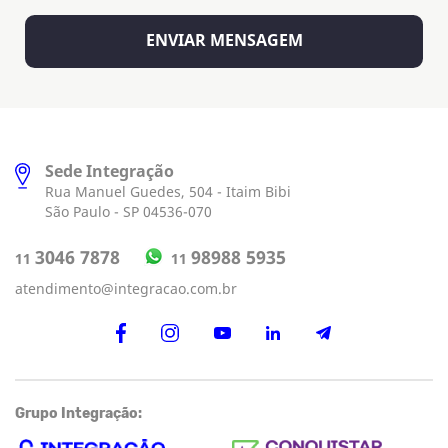
Sede Integração
Rua Manuel Guedes, 504 - Itaim Bibi
São Paulo - SP 04536-070
98988 5935
3046 7878
11
11
atendimento@integracao.com.br
Grupo Integração: