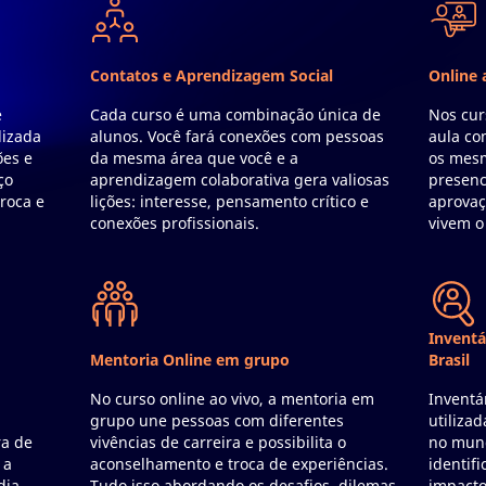
Contatos e Aprendizagem Social
Online 
e
Cada curso é uma combinação única de
Nos cur
lizada
alunos. Você fará conexões com pessoas
aula co
ões e
da mesma área que você e a
os mesm
ço
aprendizagem colaborativa gera valiosas
presenc
roca e
lições: interesse, pensamento crítico e
aprovaç
conexões profissionais.
vivem o
Inventá
Mentoria Online em grupo
Brasil
,
No curso online ao vivo, a mentoria em
Inventá
m
grupo une pessoas com diferentes
utiliza
ra de
vivências de carreira e possibilita o
no mund
 a
aconselhamento e troca de experiências.
identifi