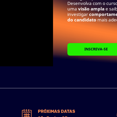
Desenvolva com o curso
uma
visão ampla
e sai
investigar
comportame
do candidato
mais adeq
INSCREVA-SE
PRÓXIMAS DATAS