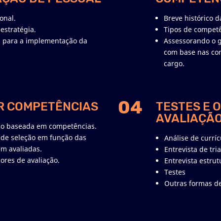
onal.
Breve histórico 
estratégia.
Tipos de competê
S para a implementação da
Assessorando o ge
com base nas co
cargo.
04
R COMPETÊNCIAS
TESTES E 
AVALIAÇÃ
ão baseada em competências.
 de seleção em função das
Análise de curríc
m avaliadas.
Entrevista de tr
ores de avaliação.
Entrevista estrut
Testes
Outras formas de