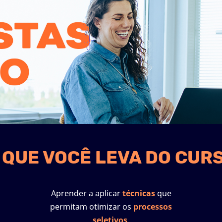
 QUE VOCÊ LEVA DO CUR
Aprender a aplicar
técnicas
que
permitam otimizar os
processos
seletivos
.