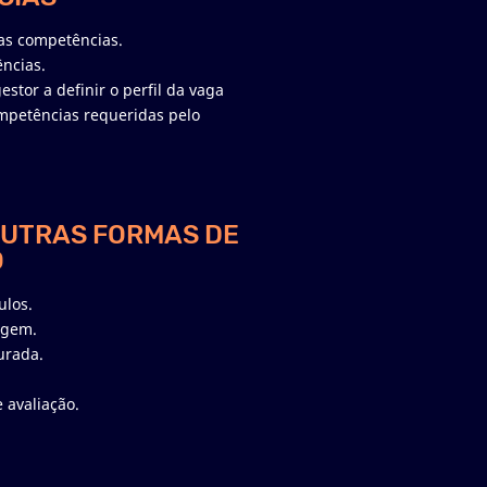
das competências.
ncias.
stor a definir o perfil da vaga
mpetências requeridas pelo
OUTRAS FORMAS DE
O
ulos.
iagem.
urada.
 avaliação.