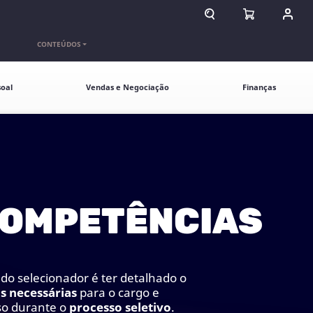
ABRIR CAMPO DE BU
ABRIR CARR
ENTR
CONTEÚDOS
oal
Vendas e Negociação
Finanças
COMPETÊNCIAS
do selecionador é ter detalhado o
s necessárias
para o cargo e
so durante o
processo seletivo
.