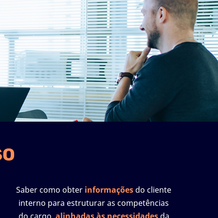
SO
Saber como obter
informações
do
cliente
interno
para estruturar as competências
do cargo,
alinhadas às necessidades
da