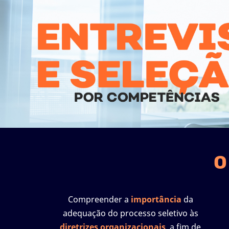
O
Compreender a
importância
da
adequação do processo seletivo às
diretrizes organizacionais
, a fim de