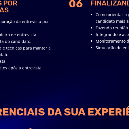
06
S POR
FINALIZAN
AS
Como orientar o 
candidato mais 
aboração da entrevista por
Fazendo reunião 
Integrando e ac
teiro de entrevista.
Monitoramento da
ta do candidato.
Simulação de ent
a e técnicas para manter a
dato.
sta.
tos após a entrevista.
RENCIAIS DA SUA EXPERI