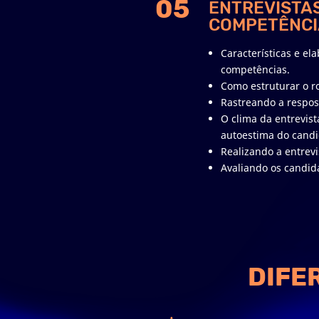
05
ENTREVISTA
COMPETÊNCI
Características e el
competências.
Como estruturar o ro
Rastreando a respos
O clima da entrevist
autoestima do candi
Realizando a entrevi
Avaliando os candida
DIFE