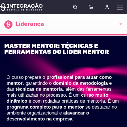
Pular para o conteúdo
ABRIR CAMPO DE BUSCA
ABRIR CARRINHO
ENTRAR O
Escola atual
Liderança
MASTER MENTOR: TÉCNICAS E
FERRAMENTAS DO LÍDER MENTOR
O curso prepara o
profissional para atuar como
mentor
, garantindo o
domínio da metodologia
e
das
técnicas de mentoria
, além das ferramentas
mais utilizadas no processo. É um
curso muito
dinâmico
e com rodadas práticas de mentoria. É um
programa completo para o mentor
se destacar no
ambiente organizacional e
alavancar o
desenvolvimento na empresa.