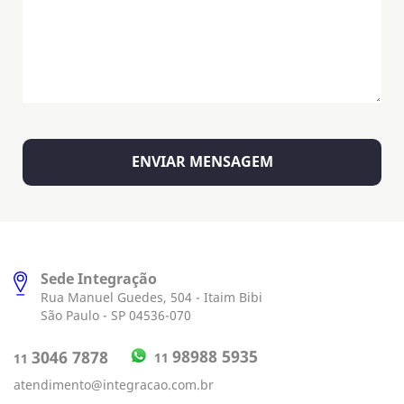
Sede Integração
Rua Manuel Guedes, 504 - Itaim Bibi
São Paulo - SP 04536-070
98988 5935
3046 7878
11
11
atendimento@integracao.com.br