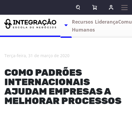
Pular para o conteúdo
ABRIR CAMPO DE BUSCA
ABRIR CARRINHO
ENTRAR O
Escolas
Recursos
Liderança
Comu
TOGGLE DROPDOWN
Humanos
terça-feira, 31 de março de 2020
COMO PADRÕES
INTERNACIONAIS
AJUDAM EMPRESAS A
MELHORAR PROCESSOS