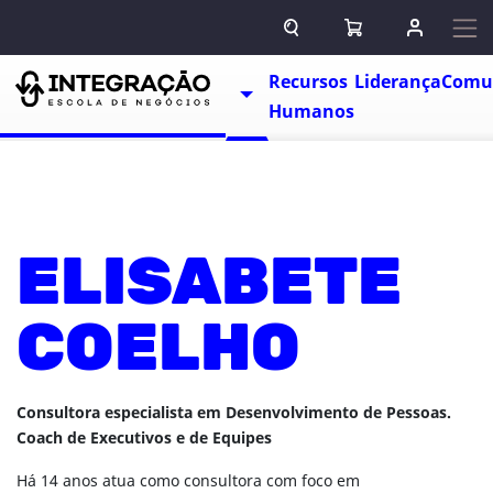
Pular para o conteúdo
ABRIR CAMPO DE BUSCA
ABRIR CARRINHO
ENTRAR O
Escolas
Recursos
Liderança
Comu
TOGGLE DROPDOWN
Humanos
ELISABETE
COELHO
Consultora especialista em Desenvolvimento de Pessoas.
Coach de Executivos e de Equipes
Há 14 anos atua como consultora com foco em