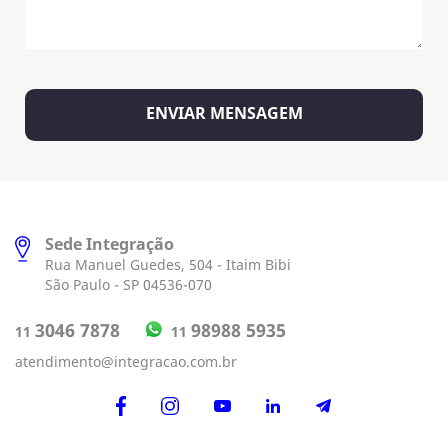
Sede Integração
Rua Manuel Guedes, 504 - Itaim Bibi
São Paulo - SP 04536-070
98988 5935
3046 7878
11
11
atendimento@integracao.com.br