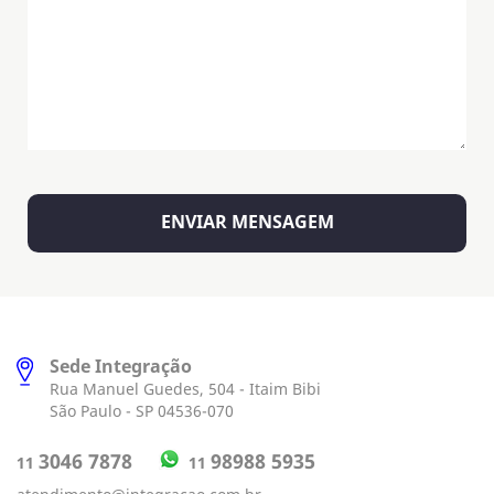
Sede Integração
Rua Manuel Guedes, 504 - Itaim Bibi
São Paulo - SP 04536-070
98988 5935
3046 7878
11
11