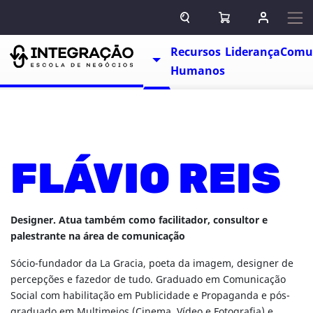
Pular para o conteúdo
ABRIR CAMPO DE BUSCA
ABRIR CARRINHO
ENTRAR O
Escolas
Recursos
Liderança
Comu
TOGGLE DROPDOWN
Humanos
FLÁVIO REIS
Designer. Atua também como facilitador, consultor e
palestrante na área de comunicação
Sócio-fundador da La Gracia, poeta da imagem, designer de
percepções e fazedor de tudo. Graduado em Comunicação
Social com habilitação em Publicidade e Propaganda e pós-
graduado em Multimeios (Cinema, Vídeo e Fotografia) e