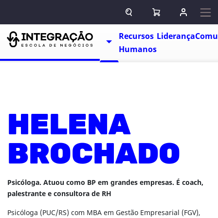
Pular para o conteúdo
ABRIR CAMPO DE BUSCA
ABRIR CARRINHO
ENTRAR O
Escolas
Recursos
Liderança
Comu
TOGGLE DROPDOWN
Humanos
HELENA
BROCHADO
Psicóloga. Atuou como BP em grandes empresas. É coach,
palestrante e consultora de RH
Psicóloga (PUC/RS) com MBA em Gestão Empresarial (FGV),