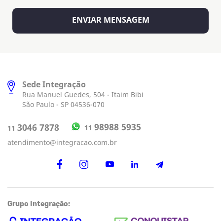
Sede Integração
Rua Manuel Guedes, 504 - Itaim Bibi
São Paulo - SP 04536-070
98988 5935
3046 7878
11
11
atendimento@integracao.com.br
Grupo Integração: