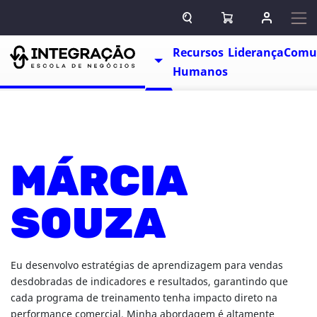
Pular para o conteúdo
ABRIR CAMPO DE BUSCA
ABRIR CARRINHO
ENTRAR O
Escolas
Recursos
Liderança
Comu
TOGGLE DROPDOWN
Humanos
MÁRCIA
SOUZA
Eu desenvolvo estratégias de aprendizagem para vendas
desdobradas de indicadores e resultados, garantindo que
cada programa de treinamento tenha impacto direto na
performance comercial. Minha abordagem é altamente