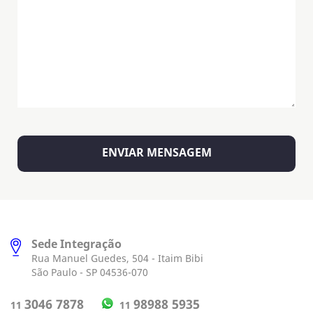
Sede Integração
Rua Manuel Guedes, 504 - Itaim Bibi
São Paulo - SP 04536-070
98988 5935
3046 7878
11
11