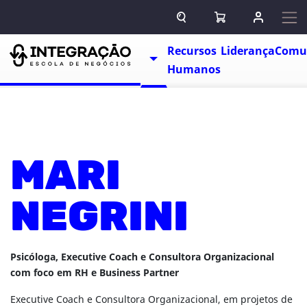
Pular para o conteúdo
ABRIR CAMPO DE BUSCA
ABRIR CARRINHO
ENTRAR O
Escolas
Recursos
Liderança
Comu
TOGGLE DROPDOWN
Humanos
MARI
NEGRINI
Psicóloga, Executive Coach e Consultora Organizacional
com foco em RH e Business Partner
Executive Coach e Consultora Organizacional, em projetos de