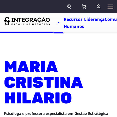
Pular para o conteúdo
ABRIR CAMPO DE BUSCA
ABRIR CARRINHO
ENTRAR O
Escolas
Recursos
Liderança
Comu
TOGGLE DROPDOWN
Humanos
MARIA
CRISTINA
HILARIO
Psicóloga e professora especialista em Gestão Estratégica