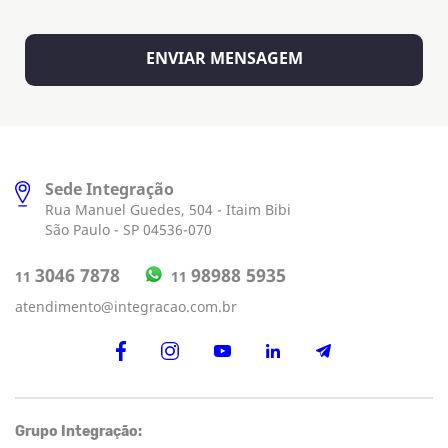
Sede Integração
Rua Manuel Guedes, 504 - Itaim Bibi
São Paulo - SP 04536-070
98988 5935
3046 7878
11
11
atendimento@integracao.com.br
Grupo Integração: