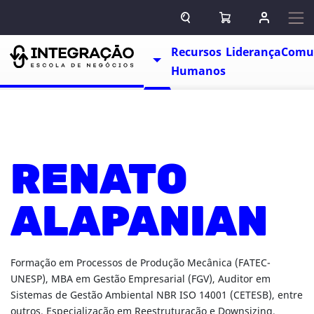
Pular para o conteúdo
ABRIR CAMPO DE BUSCA
ABRIR CARRINHO
ENTRAR O
Escolas
Recursos
Liderança
Comu
TOGGLE DROPDOWN
Humanos
RENATO
ALAPANIAN
Formação em Processos de Produção Mecânica (FATEC-
UNESP), MBA em Gestão Empresarial (FGV), Auditor em
Sistemas de Gestão Ambiental NBR ISO 14001 (CETESB), entre
outros. Especialização em Reestruturação e Downsizing,