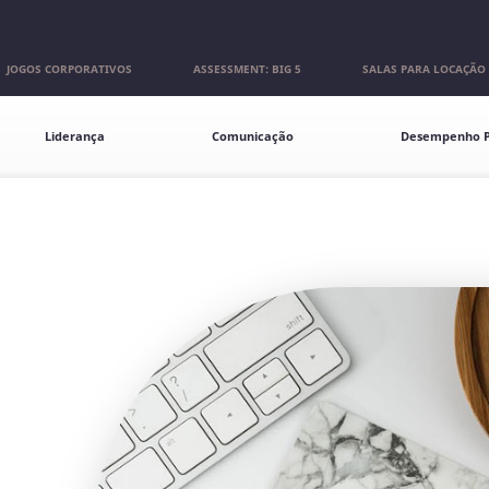
JOGOS CORPORATIVOS
ASSESSMENT: BIG 5
SALAS PARA LOCAÇÃO
Liderança
Comunicação
Desempenho P