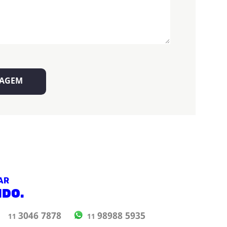
AR
NDO.
98988 5935
3046 7878
11
11