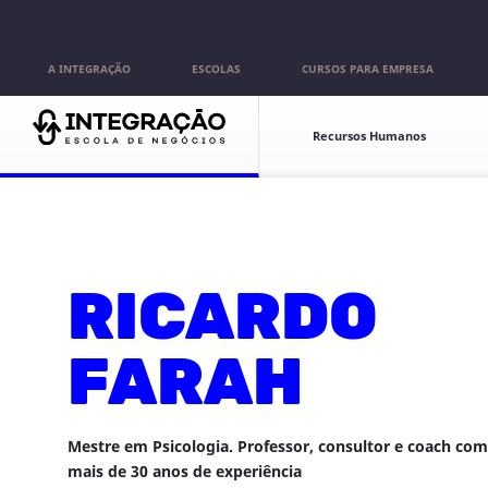
Pular para o conteúdo
A INTEGRAÇÃO
ESCOLAS
CURSOS PARA EMPRESA
Escolas
Recursos Humanos
RICARDO
FARAH
Mestre em Psicologia. Professor, consultor e coach com
mais de 30 anos de experiência