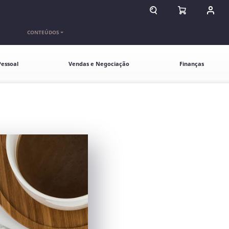
ABRIR CAMPO DE BU
ABRIR CARR
ENTR
CONTEÚDOS
essoal
Vendas e Negociação
Finanças