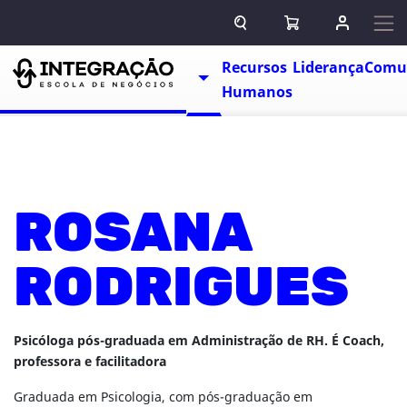
Pular para o conteúdo
ABRIR CAMPO DE BUSCA
ABRIR CARRINHO
ENTRAR O
Escolas
Recursos
Liderança
Comu
TOGGLE DROPDOWN
Humanos
ROSANA
RODRIGUES
Psicóloga pós-graduada em Administração de RH. É Coach,
professora e facilitadora
Graduada em Psicologia, com pós-graduação em