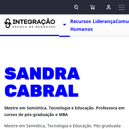
Pular para o conteúdo
ABRIR CAMPO DE BUSCA
ABRIR CARRINHO
ENTRAR O
Escolas
Recursos
Liderança
Comu
TOGGLE DROPDOWN
Humanos
SANDRA
CABRAL
Mestre em Semiótica, Tecnologia e Educação. Professora em
cursos de pós-graduação e MBA
Mestre em Semiótica, Tecnologia e Educação. Pós-graduada