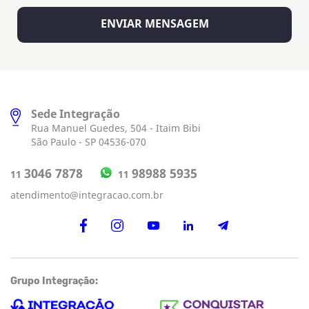
Sede Integração
Rua Manuel Guedes, 504 - Itaim Bibi
São Paulo - SP 04536-070
98988 5935
3046 7878
11
11
atendimento@integracao.com.br
Grupo Integração: