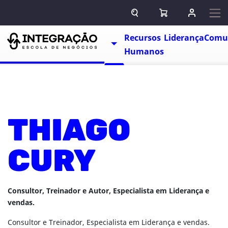
Pular para o conteúdo
ABRIR CAMPO DE BUSCA
ABRIR CARRINHO
ENTRAR O
Escolas
Recursos
Liderança
Comu
TOGGLE DROPDOWN
Humanos
THIAGO
CURY
Consultor, Treinador e Autor, Especialista em Liderança e
vendas.
Consultor e Treinador, Especialista em Liderança e vendas.