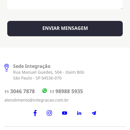
Sede Integração
Rua Manuel Guedes, 504 - Itaim Bibi
São Paulo - SP 04536-070
98988 5935
3046 7878
11
11
atendimento@integracao.com.br