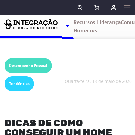
Pular para o conteúdo
ABRIR CAMPO DE BUSCA
ABRIR CARRINHO
ENTRAR O
Escolas
Recursos
Liderança
Comu
TOGGLE DROPDOWN
Humanos
Desempenho Pessoal
quarta-feira, 13 de maio de 2020
Tendências
DICAS DE COMO
CONSEGUIR UM HOME