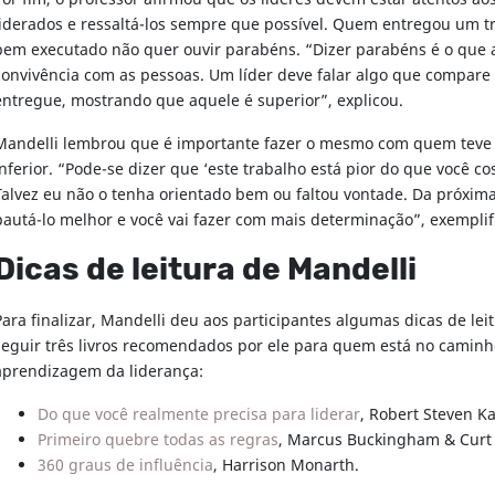
liderados e ressaltá-los sempre que possível. Quem entregou um t
bem executado não quer ouvir parabéns. “Dizer parabéns é o que
convivência com as pessoas. Um líder deve falar algo que compare 
entregue, mostrando que aquele é superior”, explicou.
Mandelli lembrou que é importante fazer o mesmo com quem tev
inferior. “Pode-se dizer que ‘este trabalho está pior do que você c
Talvez eu não o tenha orientado bem ou faltou vontade. Da próxima
pautá-lo melhor e você vai fazer com mais determinação”, exempli
Dicas de leitura de Mandelli
Para finalizar, Mandelli deu aos participantes algumas dicas de lei
seguir três livros recomendados por ele para quem está no caminh
aprendizagem da liderança:
Do que você realmente precisa para liderar
, Robert Steven K
Primeiro quebre todas as regras
, Marcus Buckingham & Curt
360 graus de influência
, Harrison Monarth.