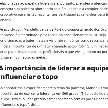
relacionadas ao papel da liderança e, portanto, prendeu a atenção d
começou sua palestra abordando as dificuldades e a complexidad
corporativo para, então, apontar aos participantes caminhos para l
cenário.
De acordo com Mandelli, cerca de 70% do comportamento dos profi
empresas é determinado pela teoria do condicionamento. Ou seja, 
condicionadas a bater metas e vislumbram bônus como recompens
ainda a importância de um fator chamado
accountability
, um instr
serve para deixar claro aos profissionais o que eles ganham ou pe
atingirem ou não suas metas.
A importância de liderar a equip
influenciar o topo
Ao abordar mais especificamente o tema da palestra, Mandelli trat
importância de exercer a liderança em 360 graus. “Não basta lider
equipe. Isto é, o líder precisa estar conectado com os pares e ser 
influenciar o topo”, disse.