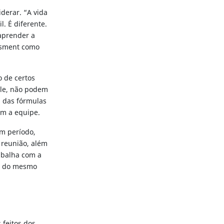
iderar. “A vida
l. É diferente.
aprender a
essment como
 de certos
ele, não podem
a das fórmulas
om a equipe.
um período,
a reunião, além
abalha com a
re do mesmo
 feitos dos