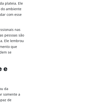
a plateia. Ele
e do ambiente
idar com esse
ssionais nas
as pessoas são
a. Ele lembrou
umento que
rdem se
e e
ou da
ar somente a
capaz de