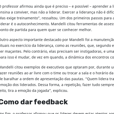
O professor afirmou ainda que é preciso – e possível – aprender a l
ensina a conviver, mas não a liderar. Exercer a liderança não é difíci
Mas exige treinamento”, ressaltou. Um dos primeiros passos para 
liderar é o autoconhecimento. Mandelli citou ferramentas de ass
ponto de partida para quem quer se conhecer melhor.
Outro aspecto importante destacado por Mandelli foi a manutenção
rituais no exercício da liderança, como as reuniões, que, segundo 
ser maçantes. Pelo contrário, elas precisam ser instigadoras, e um
para isso é mudar, de vez em quando, a dinâmica dos encontros c
Mandelli citou exemplos de executivos que optaram por, durante 
fazer reuniões ao ar livre com o time ou trocar a sala e o horário d
de baralhar a ordem de apresentação das pautas. “Quem lidera tr
emoção dos liderados. Dessa forma, a repetição, fazer tudo semp
jeito, tira a emoção da jogada”, explicou.
Como dar feedback
Por fim, o professor afirmou que os líderes devem estar atentos aos