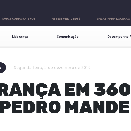
JOGOS CORPORATIVOS
ASSESSMENT: BIG 5
SALAS PARA LOCAÇÃO
Liderança
Comunicação
Desempenho P
segunda-feira, 2 de dezembro de 2019
s
RANÇA EM 36
PEDRO MANDE