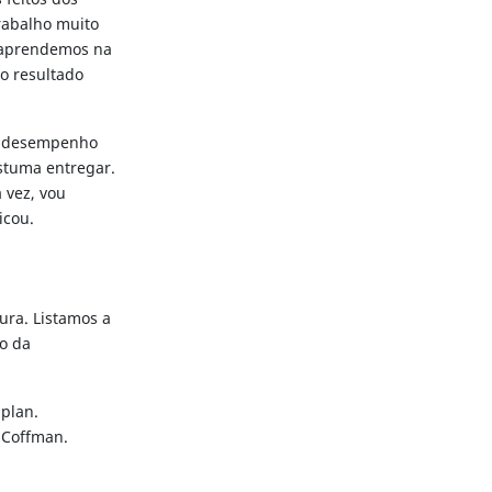
rabalho muito
 aprendemos na
o resultado
e desempenho
ostuma entregar.
 vez, vou
ficou.
tura. Listamos a
o da
aplan.
 Coffman.