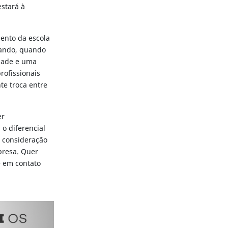
stará à
mento da escola
rando, quando
idade e uma
rofissionais
te troca entre
er
o diferencial
 consideração
presa. Quer
 em contato