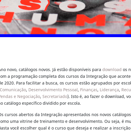
UIA
GUIA
Ano novo, catálogos novos. Já estão disponíveis para
download
os n
com a programação completa dos cursos da Integração que aconte
de 2020. Para facilitar a busca, os cursos estão agrupados por esco
Comunicação
,
Desenvolvimento Pessoal
,
Finanças
,
Liderança
,
Recu
Vendas e Negociação
,
Secretariado
). Isto é, ao fazer o download, v
ao catálogo específico dividido por escola.
Os cursos abertos da Integração apresentados nos novos catálogo
como uma vitrine de treinamento e desenvolvimento. Ou seja, é mui
Basta você escolher qual é o curso que deseja e realizar a inscriçã