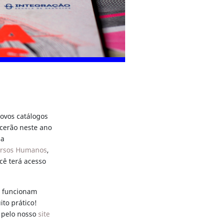
ovos catálogos
cerão neste ano
la
rsos Humanos
,
ocê terá acesso
s funcionam
to prático!
o pelo nosso
site