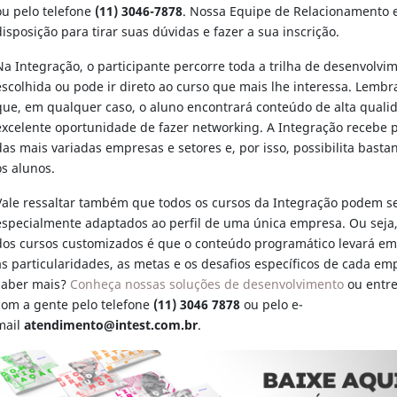
ou pelo telefone
(11) 3046-7878
. Nossa Equipe de Relacionamento e
disposição para tirar suas dúvidas e fazer a sua inscrição.
Na Integração, o participante percorre toda a trilha de desenvolvi
escolhida ou pode ir direto ao curso que mais lhe interessa. Lemb
que, em qualquer caso, o aluno encontrará conteúdo de alta qual
excelente oportunidade de fazer networking. A Integração recebe p
das mais variadas empresas e setores e, por isso, possibilita bastan
os alunos.
Vale ressaltar também que todos os cursos da Integração podem s
especialmente adaptados ao perfil de uma única empresa. Ou seja, 
dos cursos customizados é que o conteúdo programático levará em
as particularidades, as metas e os desafios específicos de cada em
saber mais?
Conheça nossas soluções de desenvolviment
o
ou entre
com a gente pelo telefone
(11) 3046 7878
ou pelo e-
mail
atendimento@intest.com.br
.