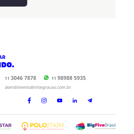
AR
NDO.
NA
98988 5935
3046 7878
11
11
atendimento@integracao.com.br