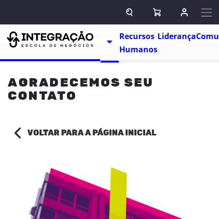
Pular para o conteúdo
ABRIR CAMPO DE BUSCA
ABRIR CARRINHO
ENTRAR O
Escolas
Recursos
Liderança
Comu
TOGGLE DROPDOWN
Humanos
AGRADECEMOS SEU
CONTATO
VOLTAR PARA A PÁGINA INICIAL