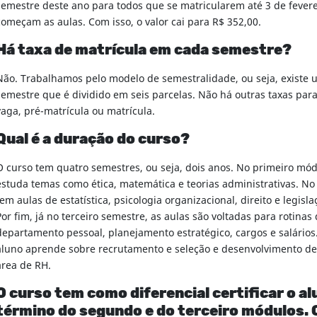
semestre deste ano para todos que se matricularem até 3 de fever
começam as aulas. Com isso, o valor cai para R$ 352,00.
Há taxa de matrícula em cada semestre?
Não. Trabalhamos pelo modelo de semestralidade, ou seja, existe 
semestre que é dividido em seis parcelas. Não há outras taxas par
vaga, pré-matrícula ou matrícula.
Qual é a duração do curso?
O curso tem quatro semestres, ou seja, dois anos. No primeiro mód
estuda temas como ética, matemática e teorias administrativas. No
tem aulas de estatística, psicologia organizacional, direito e legisla
Por fim, já no terceiro semestre, as aulas são voltadas para rotinas
departamento pessoal, planejamento estratégico, cargos e salários.
aluno aprende sobre recrutamento e seleção e desenvolvimento de 
área de RH.
O curso tem como diferencial certificar o al
término do segundo e do terceiro módulos. Q