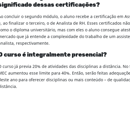
significado dessas certificações?
Ao concluir o segundo módulo, o aluno recebe a certificação em As
e, ao finalizar o terceiro, o de Analista de RH. Esses certificados n
como o diploma universitário, mas com eles o aluno consegue atest
mercado que já entende a complexidade do trabalho de um assist
analista, respectivamente.
O curso é integralmente presencial?
O curso já previa 20% de atividades das disciplinas a distância. No 
MEC aumentou esse limite para 40%. Então, serão feitas adequaçõe
deste ano para oferecer disciplinas ou mais conteúdo – de qualidad
distância.