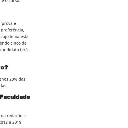
r e o curso.
a prova é
 preferência,
 cujo tema está
sendo cinco de
candidato terá,
vo?
menos 20% das
adas.
 Faculdade
 na redação e
2012 a 2019.