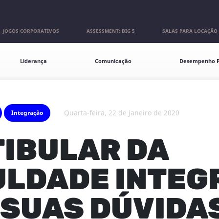
JOGOS CORPORATIVOS
ASSESSMENT: BIG 5
SALAS PARA LOCAÇÃO
Liderança
Comunicação
Desempenho P
quarta-feira, 22 de janeiro de 2020
Integração
IBULAR DA
ULDADE INTEG
 SUAS DÚVIDAS