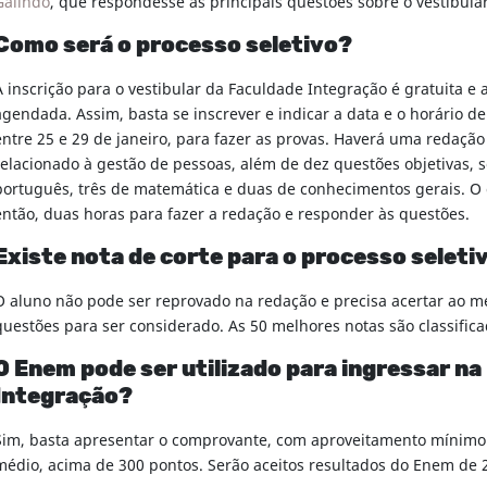
Galindo
, que respondesse às principais questões sobre o vestibula
Como será o processo seletivo?
A inscrição para o vestibular da Faculdade Integração é gratuita e 
agendada. Assim, basta se inscrever e indicar a data e o horário de
entre 25 e 29 de janeiro, para fazer as provas. Haverá uma redação
relacionado à gestão de pessoas, além de dez questões objetivas, 
português, três de matemática e duas de conhecimentos gerais. O 
então, duas horas para fazer a redação e responder às questões.
Existe nota de corte para o processo seleti
O aluno não pode ser reprovado na redação e precisa acertar ao 
questões para ser considerado. As 50 melhores notas são classific
O Enem pode ser utilizado para ingressar na
Integração?
Sim, basta apresentar o comprovante, com aproveitamento mínimo
médio, acima de 300 pontos. Serão aceitos resultados do Enem de 