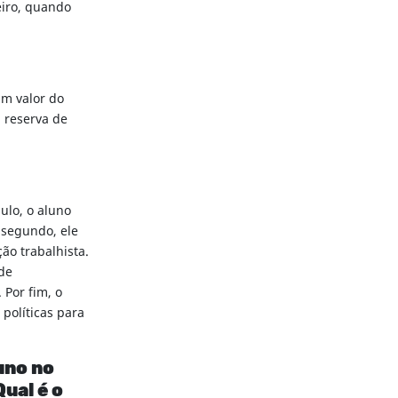
eiro, quando
um valor do
a reserva de
ulo, o aluno
 segundo, ele
ção trabalhista.
 de
 Por fim, o
políticas para
uno no
ual é o