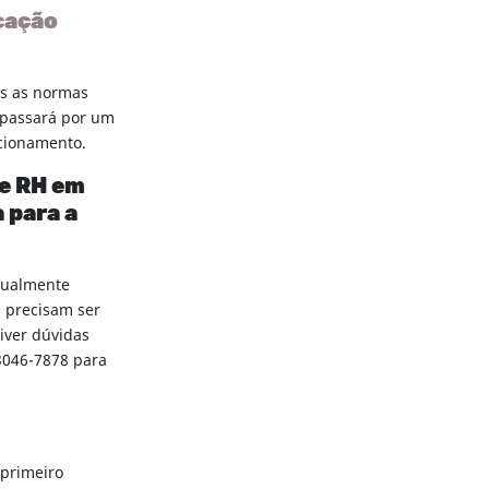
cação
as as normas
e passará por um
ncionamento.
de RH em
 para a
idualmente
 precisam ser
iver dúvidas
 3046-7878 para
 primeiro