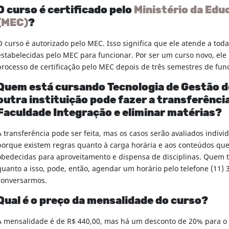
O curso é certificado pelo
Ministério da Edu
(MEC)
?
O curso é autorizado pelo MEC. Isso significa que ele atende a tod
estabelecidas pelo MEC para funcionar. Por ser um curso novo, el
processo de certificação pelo MEC depois de três semestres de fu
Quem está cursando Tecnologia de Gestão 
outra instituição pode fazer a transferência
Faculdade Integração e eliminar matérias?
A transferência pode ser feita, mas os casos serão avaliados indiv
porque existem regras quanto à carga horária e aos conteúdos que
obedecidas para aproveitamento e dispensa de disciplinas. Quem t
quanto a isso, pode, então, agendar um horário pelo telefone (11)
conversarmos.
Qual é o preço da mensalidade do curso?
A mensalidade é de R$ 440,00, mas há um desconto de 20% para o