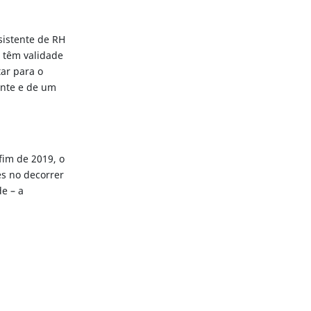
sistente de RH
ão têm validade
ar para o
ente e de um
fim de 2019, o
s no decorrer
e – a