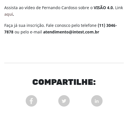
Assista ao vídeo de Fernando Cardoso sobre o
VISÃO 4.0.
Link
aqui
.
Faça já sua inscrição. Fale conosco pelo telefone
(11) 3046-
7878
ou pelo e-mail
atendimento@intest.com.br
COM
PARTI
LHE:
COMPARTILHAR POST NO FACEBOOK EM NOVA 
COMPARTILHAR POST NO TWITT
COMPARTILHAR