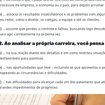
processos da empresa, a economia ou o país, para depois arrumar 
b)
… associa os resultados insatisfatórios e os problemas com alg
seu redor, como o diretor, os colegas, a equipe e até os clientes.
)
… assume que perdeu o controle e falhou, buscando logo descobr
para agir corretamente na próxima vez.
2. Ao analisar a própria carreira, você pens
a)
… na sua reação diante dos desafios e em como reverteu situaçõ
desfavoráveis para positivas.
b)
… nas oportunidades que teve – incluindo as que aproveitou e p
mapeando as circunstâncias e dificuldades.
)
… nas dificuldades para alcançar cada um dos patamares que at
grandes impedimentos de progresso.