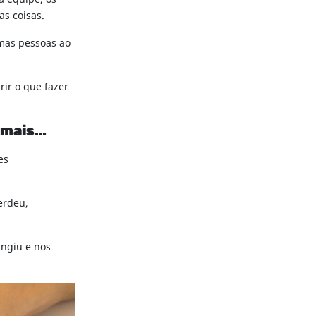
as coisas.
umas pessoas ao
ir o que fazer
a mais…
es
erdeu,
ingiu e nos