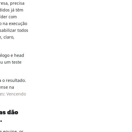
resa, precisa
didos já têm
íder com
do na execução
abilizar todos
, claro,
cólogo e head
eu um teste
 o resultado.
pense na
res: Vencendo
as dão
…
a equipe, os