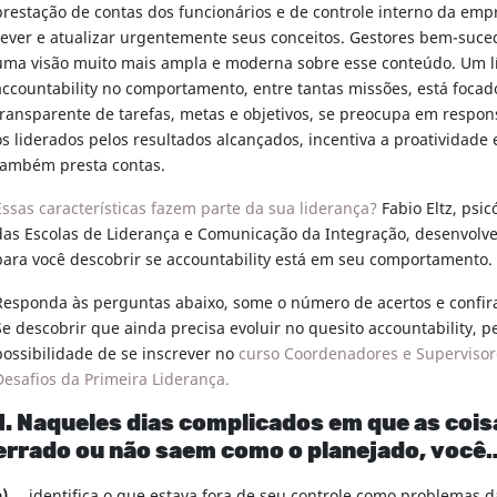
prestação de contas dos funcionários e de controle interno da emp
rever e atualizar urgentemente seus conceitos. Gestores bem-suce
uma visão muito mais ampla e moderna sobre esse conteúdo. Um l
accountability no comportamento, entre tantas missões, está foca
transparente de tarefas, metas e objetivos, se preocupa em respons
os liderados pelos resultados alcançados, incentiva a proatividade e
também presta contas.
Essas características fazem parte da sua liderança?
Fabio Eltz, psi
das Escolas de Liderança e Comunicação da Integração, desenvolv
para você descobrir se accountability está em seu comportamento.
Responda às perguntas abaixo, some o número de acertos e confira
Se descobrir que ainda precisa evoluir no quesito accountability, 
possibilidade de se inscrever no
curso Coordenadores e Superviso
Desafios da Primeira Liderança.
1. Naqueles dias complicados em que as cois
errado ou não saem como o planejado, você
a)
… identifica o que estava fora de seu controle como problemas d