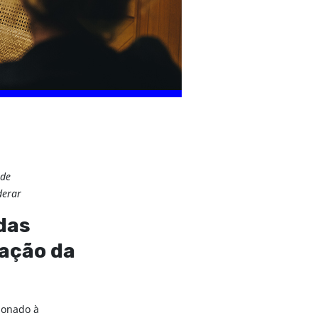
 de
iderar
 das
cação da
ionado à