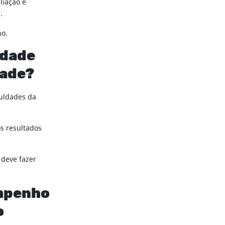
liação e
r.
ho.
idade
dade?
culdades da
s resultados
deve fazer
empenho
o