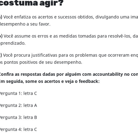
costuma agir?
a)
Você enfatiza os acertos e sucessos obtidos, divulgando uma i
desempenho a seu favor.
b)
Você assume os erros e as medidas tomadas para resolvê-los, d
aprendizado.
)
Você procura justificativas para os problemas que ocorreram en
os pontos positivos de seu desempenho.
Confira as respostas dadas por alguém com accountability no c
Em seguida, some os acertos e veja o feedback:
Pergunta 1: letra C
Pergunta 2: letra A
Pergunta 3: letra B
Pergunta 4: letra C