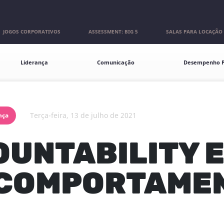
JOGOS CORPORATIVOS
ASSESSMENT: BIG 5
SALAS PARA LOCAÇÃO
Liderança
Comunicação
Desempenho P
terça-feira, 13 de julho de 2021
nça
UNTABILITY E
 COMPORTAME