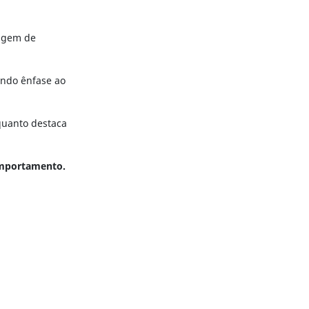
magem de
ando ênfase ao
quanto destaca
omportamento.