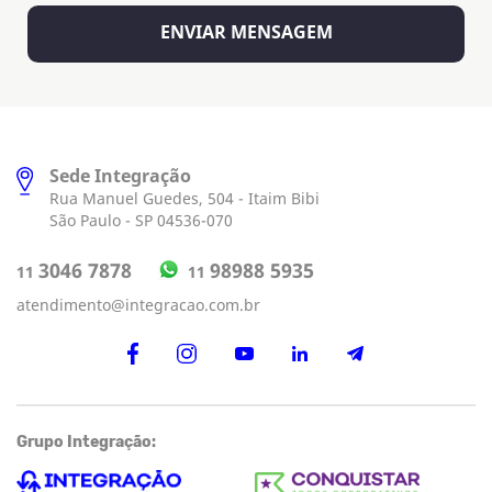
Sede Integração
Rua Manuel Guedes, 504 - Itaim Bibi
São Paulo - SP 04536-070
98988 5935
3046 7878
11
11
atendimento@integracao.com.br
Grupo Integração: