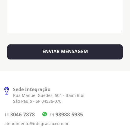
Sede Integração
Rua Manuel Guedes, 504 - Itaim Bibi
São Paulo - SP 04536-070
98988 5935
3046 7878
11
11
atendimento@integracao.com.br