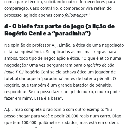
com a parte técnica, solicitando outros fornecedores para
comparação. Caso contrário, o comprador vira refém do
processo, agindo apenas como
follow-upper
.”
4- O blefe faz parte do jogo (a lição de
Rogério Ceni e a “paradinha”)
Na opinião do professor A.J. Limão, a ética de uma negociação
está na equivalência. Se aplicadas as mesmas regras para
ambos, todo tipo de negociação é ética. “O que é ético numa
negociação? Uma vez perguntaram para o
[goleiro do São
Paulo F.C.]
Rogério Ceni se ele achava ético um jogador de
futebol dar aquela ‘paradinha’ antes de bater o pênalti. O
Rogério, que também é um grande batedor de pênaltis,
respondeu: ‘Se eu posso fazer no gol do outro, o outro pode
fazer em mim’. Essa é a base”.
A.J. Limão completa o raciocínio com outro exemplo: “Eu
posso chegar para você e pedir 20.000 reais num carro. Digo
que tem 100.000 quilômetros rodados, mas está em ordem.