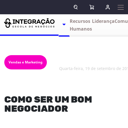
Pular para o conteúdo
ABRIR CAMPO DE BUSCA
ABRIR CARRINHO
ENTRAR O
Escolas
Recursos
Liderança
Comu
TOGGLE DROPDOWN
Humanos
Vendas e Marketing
quarta-feira, 19 de setembro de 20
COMO SER UM BOM
NEGOCIADOR