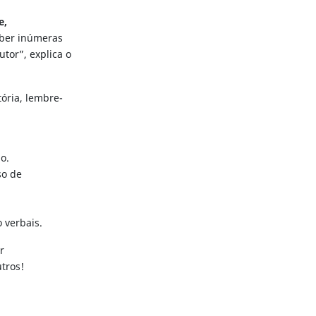
e,
eber inúmeras
utor”, explica o
tória, lembre-
o.
so de
o verbais.
r
tros!