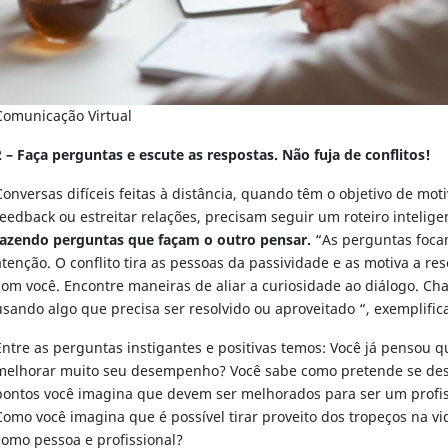
Comunicação Virtual
2 – Faça perguntas e escute as respostas. Não fuja de conflitos!
Conversas difíceis feitas à distância, quando têm o objetivo de mot
feedback ou estreitar relações, precisam seguir um roteiro intelige
fazendo perguntas que façam o outro pensar.
“As perguntas foca
atenção. O conflito tira as pessoas da passividade e as motiva a res
com você. Encontre maneiras de aliar a curiosidade ao diálogo. C
usando algo que precisa ser resolvido ou aproveitado “, exemplifica
Entre as perguntas instigantes e positivas temos: Você já pensou 
melhorar muito seu desempenho? Você sabe como pretende se de
pontos você imagina que devem ser melhorados para ser um profi
Como você imagina que é possível tirar proveito dos tropeços na vi
como pessoa e profissional?