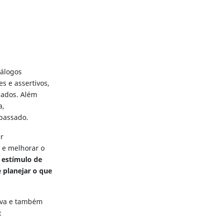
iálogos
s e assertivos,
iados. Além
a,
 passado.
er
e e melhorar o
o estímulo de
 planejar o que
tiva e também
: