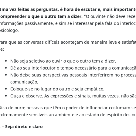
Uma vez feitas as perguntas, é hora de escutar e, mais important
compreender o que o outro tem a dizer.
“O ouvinte não deve rec
informações passivamente, e sim se interessar pela fala do interloc
psicólogo.
Para que as conversas difíceis aconteçam de maneira leve e satisfa
se:
Não seja seletivo ao ouvir o que o outro tem a dizer.
Dê ao seu interlocutor o tempo necessário para a comunicaçã
Não deixe suas perspectivas pessoais interferirem no proces
comunicação.
Coloque-se no lugar do outro e seja empático.
Ouça e observe. As expressões e sinais, muitas vezes, não sã
Dica de ouro: pessoas que têm o poder de influenciar costumam se
extremamente sensíveis ao ambiente e ao estado de espírito dos ou
3 – Seja direto e claro