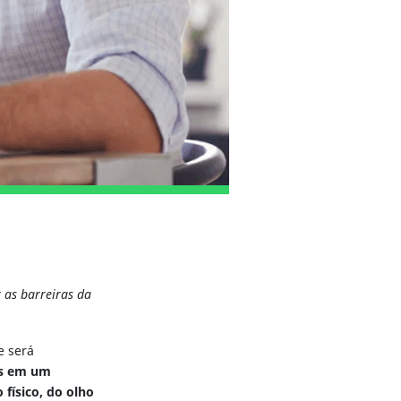
 as barreiras da
e será
s em um
 físico, do olho