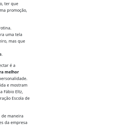
, ter que
 uma promoção,
otina.
ara uma tela
eiro, mas que
e
.
ctar é a
ra melhor
personalidade.
vida e mostram
 Fábio Eltz,
ração Escola de
e de maneira
res da empresa