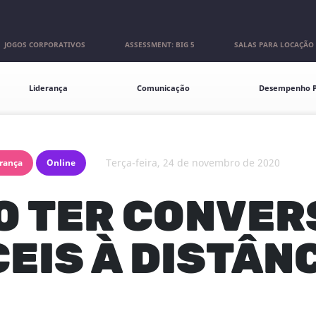
JOGOS CORPORATIVOS
ASSESSMENT: BIG 5
SALAS PARA LOCAÇÃO
Liderança
Comunicação
Desempenho P
terça-feira, 24 de novembro de 2020
rança
Online
O TER CONVER
CEIS À DISTÂN