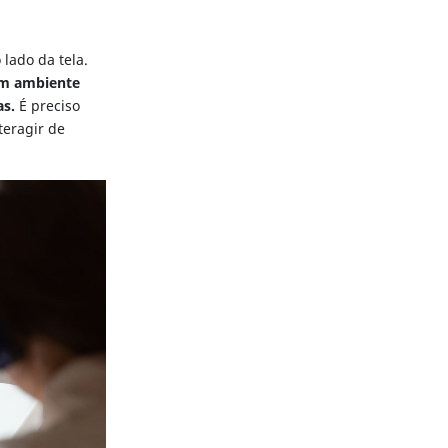
lado da tela.
 um ambiente
as.
É preciso
teragir de