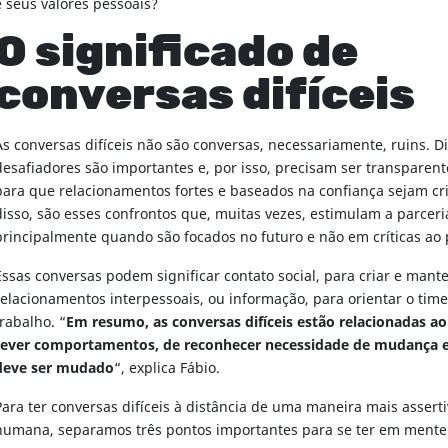
e seus valores pessoais?
O significado de
conversas difíceis
As conversas difíceis não são conversas, necessariamente, ruins. D
desafiadores são importantes e, por isso, precisam ser transparente
para que relacionamentos fortes e baseados na confiança sejam cr
disso, são esses confrontos que, muitas vezes, estimulam a parceri
principalmente quando são focados no futuro e não em críticas ao
Essas conversas podem significar contato social, para criar e mant
relacionamentos interpessoais, ou informação, para orientar o tim
trabalho. “
Em resumo, as conversas difíceis estão relacionadas a
rever comportamentos, de reconhecer necessidade de mudança e
deve ser mudado
“, explica Fábio.
Para ter conversas difíceis à distância de uma maneira mais asser
humana, separamos três pontos importantes para se ter em mente