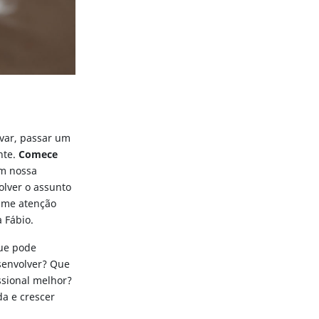
ivar, passar um
nte.
Comece
m nossa
olver o assunto
hame atenção
 Fábio.
que pode
senvolver? Que
ssional melhor?
da e crescer