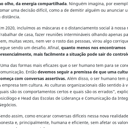
no olho, da energia compartilhada
. Ninguém imagina, por exemplo
tomar uma decisão difícil, como a de demitir alguém ou anunciar
à distância.
Em 2020, incluímos as máscaras e o distanciamento social à nossa r
Trabalhar de casa, fazer reuniões intermináveis olhando apenas p
sem, muitas vezes, nem ver o rosto das pessoas, virou algo corriqu
segue sendo um desafio. Afinal,
quanto menos nos encontramos
presencialmente, mais facilmente a situação pode sair do control
“Uma das formas mais eficazes que o ser humano tem para se cone
comunicação. Então
devemos seguir a premissa de que uma cultu
começa com conversas assertivas.
Além disso, o ser humano tem 
A empresa tem cultura. As culturas organizacionais dão sentido à 
quais são os comportamentos certos e quais são os errados”, explica
psicólogo e Head das Escolas de Liderança e Comunicação da Integ
Negócios.
Sendo assim, como encarar conversas difíceis nessa nova realidad
honesta e, principalmente, humana e eficiente, sem afetar os valo