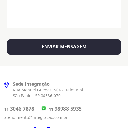
Sede Integração
Rua Manuel Guedes, 504 - Itaim Bibi
São Paulo - SP 04536-070
98988 5935
3046 7878
11
11
atendimento@integracao.com.br