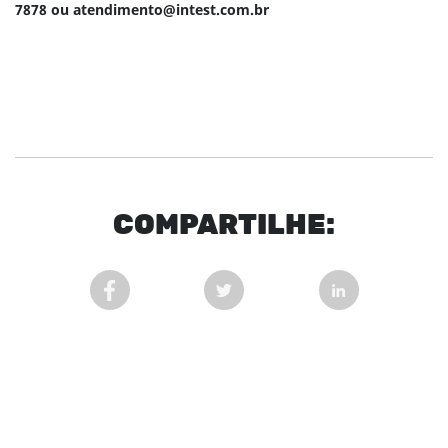
7878 ou
atendimento@intest.com.br
COM
PARTI
LHE:
COMPARTILHAR POST NO FACEBOOK EM NOVA 
COMPARTILHAR POST NO TWITT
COMPARTILHAR