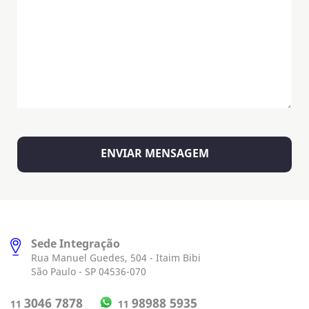
Sede Integração
Rua Manuel Guedes, 504 - Itaim Bibi
São Paulo - SP 04536-070
98988 5935
3046 7878
11
11