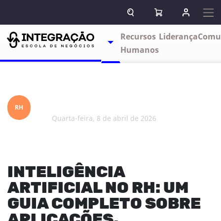
Pular para o conteúdo
ABRIR CAMPO DE BUSCA
ABRIR CARRINHO
ENTRAR O
Escolas
Recursos
Liderança
Comu
TOGGLE DROPDOWN
Humanos
RH
quarta-feira, 8 de abril de 2026
INTELIGÊNCIA
ARTIFICIAL NO RH: UM
GUIA COMPLETO SOBRE
APLICAÇÕES,