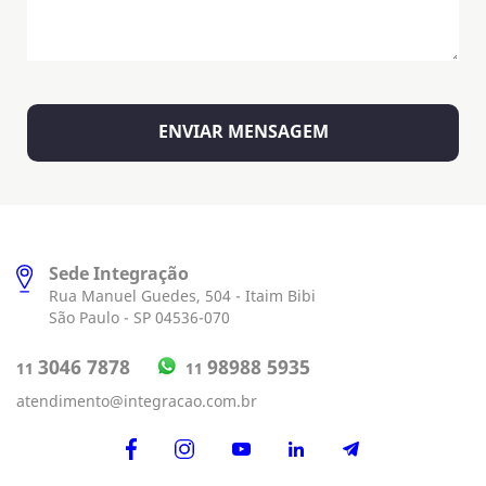
Sede Integração
Rua Manuel Guedes, 504 - Itaim Bibi
São Paulo - SP 04536-070
98988 5935
3046 7878
11
11
atendimento@integracao.com.br