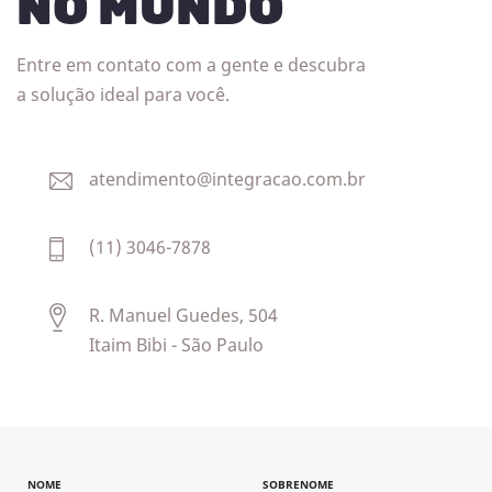
NO MUNDO
oferece o
Curso de
Gestão do Tempo e
Prioridades!
Assim, se
Entre em contato com a gente e descubra
você deseja desenvolver
a solução ideal para você.
e habilidades para
hábitos
condução de reuniões
, identificar os
mais objetivas
do tempo,
atendimento@integracao.com.br
desperdiçadores
interagir com outros
participantes para troca
(11) 3046-7878
de vivências em
diferentes cenários
profissionais, esse curso
R. Manuel Guedes, 504
é para você! Então,
Itaim Bibi - São Paulo
inscreva-se já
e aprenda
a realizar a
Gestão do
e utilizar
Tempo
ferramentas
de
práticas
produtividade!
NOME
SOBRENOME