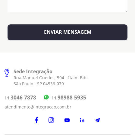
Sede Integração
Rua Manuel Guedes, 504 - Itaim Bibi
São Paulo - SP 04536-070
98988 5935
3046 7878
11
11
atendimento@integracao.com.br