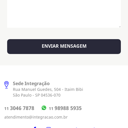
Sede Integração
Rua Manuel Guedes, 504 - Itaim Bibi
São Paulo - SP 04536-070
98988 5935
3046 7878
11
11
atendimento@integracao.com.br