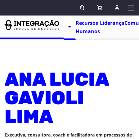
Pular para o conteúdo
ABRIR CAMPO DE BUSCA
ABRIR CARRINHO
ENTRAR O
Escolas
Recursos
Liderança
Comu
TOGGLE DROPDOWN
Humanos
ANA LUCIA
GAVIOLI
LIMA
Executiva, consultora, coach e facilitadora em processos de