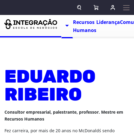
Pular para o conteúdo
ABRIR CAMPO DE BUSCA
ABRIR CARRINHO
ENTRAR O
Escolas
Recursos
Liderança
Comu
TOGGLE DROPDOWN
Humanos
EDUARDO
RIBEIRO
Consultor empresarial, palestrante, professor. Mestre em
Recursos Humanos
Fez carreira, por mais de 20 anos no McDonald´s sendo