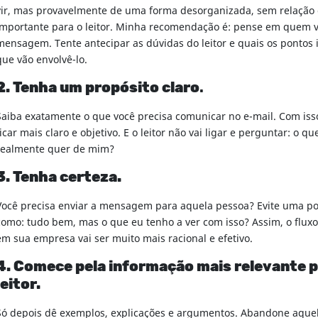
vir, mas provavelmente de uma forma desorganizada, sem relação
importante para o leitor. Minha recomendação é: pense em quem v
mensagem. Tente antecipar as dúvidas do leitor e quais os pontos
que vão envolvê-lo.
2. Tenha um propósito claro
.
Saiba exatamente o que você precisa comunicar no e-mail. Com isso
ficar mais claro e objetivo. E o leitor não vai ligar e perguntar: o qu
realmente quer de mim?
3. Tenha certeza.
Você precisa enviar a mensagem para aquela pessoa? Evite uma po
como: tudo bem, mas o que eu tenho a ver com isso? Assim, o flux
em sua empresa vai ser muito mais racional e efetivo.
4. Comece pela informação mais relevante p
leitor.
Só depois dê exemplos, explicações e argumentos. Abandone aquel