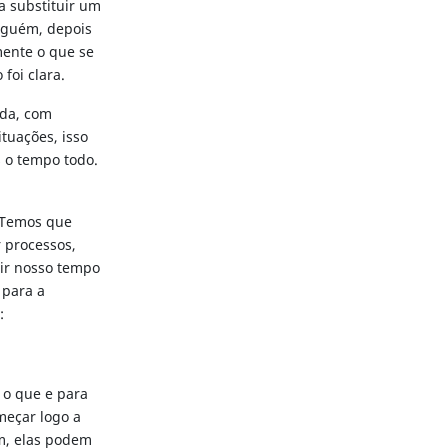
a substituir um
lguém, depois
mente o que se
foi clara.
ada, com
tuações, isso
s o tempo todo.
. Temos que
r processos,
tir nosso tempo
 para a
s:
 o que e para
meçar logo a
im, elas podem