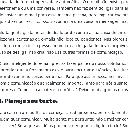
é usada de forma impensada e automática. O e-mail não existe par
telefonema ou uma conversa. Também não faz sentido ligar para a
de enviar um e-mail para essa mesma pessoa, para explicar exata
quis dizer por escrito. Isso só confirma uma coisa: a mensagem não 
Muita gente gasta horas do dia lutando contra a sua caixa de entr
dezenas, centenas de e-mails não lidos ou pendentes. Nas piores si
se torna um vício e a pessoa monitora a chegada de novos arquivo
Não se desliga, não cria, não usa outras formas de comunicação.
O uso inteligente do e-mail precisa fazer parte do nosso cotidiano
entender que a ferramenta existe para encurtar distâncias, facilita
tirar do caminho coisas pequenas. Para que assim possamos inves
com a comunicação que realmente importa. Tanto para nós quanto
empresa. Como isso acontece na prática? Deixo aqui algumas dica
1. Planeje seu texto.
Não caia na armadilha de começar a redigir sem saber exatamente
quem quer comunicar. Muita gente me pergunta: não é melhor co
escrever? Será que as idéias podem vir enquanto digito o texto? S