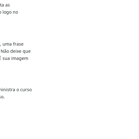
ta as
o logo no
a, uma frase
. Não deixe que
 É sua imagem
inistra o curso
so.