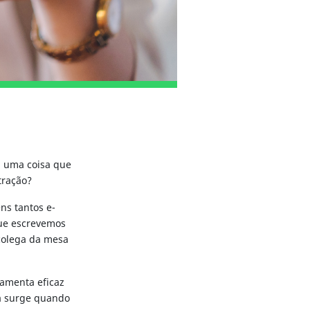
, uma coisa que
tração?
ns tantos e-
que escrevemos
 colega da mesa
ramenta eficaz
ma surge quando