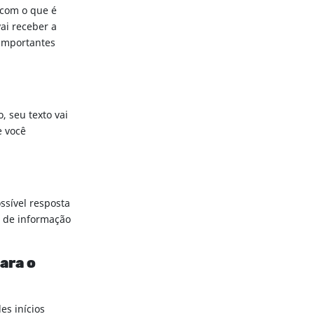
 com o que é
ai receber a
 importantes
, seu texto vai
e você
ssível resposta
o de informação
ara o
es inícios