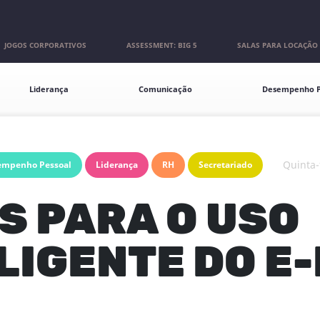
JOGOS CORPORATIVOS
ASSESSMENT: BIG 5
SALAS PARA LOCAÇÃO
Liderança
Comunicação
Desempenho P
quinta
empenho Pessoal
Liderança
RH
Secretariado
S PARA O USO
LIGENTE DO E