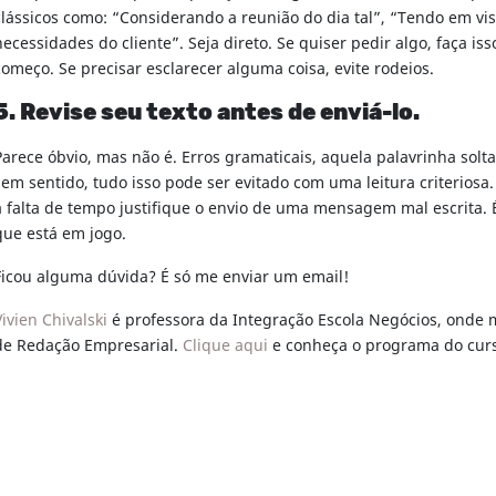
clássicos como: “Considerando a reunião do dia tal”, “Tendo em vis
necessidades do cliente”. Seja direto. Se quiser pedir algo, faça iss
começo. Se precisar esclarecer alguma coisa, evite rodeios.
5. Revise seu texto antes de enviá-lo.
Parece óbvio, mas não é. Erros gramaticais, aquela palavrinha solt
sem sentido, tudo isso pode ser evitado com uma leitura criteriosa
a falta de tempo justifique o envio de uma mensagem mal escrita.
que está em jogo.
Ficou alguma dúvida? É só me enviar um email!
Vivien Chivalski
é professora da Integração Escola Negócios, onde m
de Redação Empresarial.
Clique aqui
e conheça o programa do cur