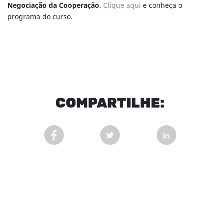
Negociação da Cooperação
.
Clique aqui
e conheça o
programa do curso.
COM
PARTI
LHE:
COMPARTILHAR POST NO FACEBOOK EM NOVA 
COMPARTILHAR POST NO TWITT
COMPARTILHAR