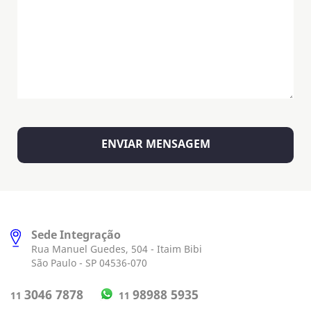
Sede Integração
Rua Manuel Guedes, 504 - Itaim Bibi
São Paulo - SP 04536-070
98988 5935
3046 7878
11
11