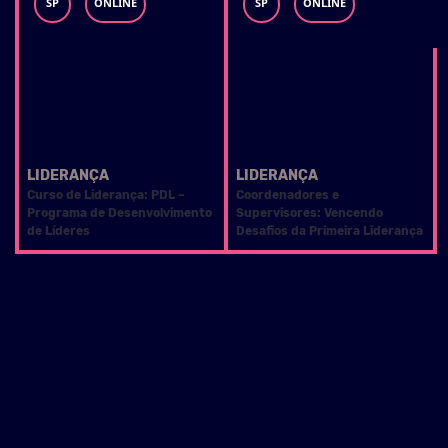
SP
ONLINE
SP
ONLINE
LIDERANÇA
LIDERANÇA
Curso de Liderança: PDL –
Coordenadores e
Programa de Desenvolvimento
Supervisores: Vencendo
de Líderes
Desafios da Primeira Liderança