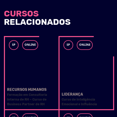
CURSOS
RELACIO
NADOS
SP
ONLINE
SP
ONLINE
RECURSOS HUMANOS
LIDERANÇA
Formação em Consultoria
Interna de RH – Curso de
Curso de Inteligência
Business Partner de RH
Emocional e Influência