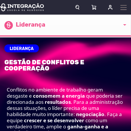
Pular para o conteúdo
ABRIR CAMPO DE BUSCA
ABRIR CARRINHO
ENTRAR O
Escola atual
Liderança
LIDERANÇA
GESTÃO DE CONFLITOS E
COOPERAÇÃO
Conflitos no ambiente de trabalho geram
desgaste e
consomem a energia
que poderia ser
direcionada aos
resultados
. Para a administração
dessas situações, o líder precisa de uma
habilidade muito importante:
negociação
. Faça a
equipe
crescer e se desenvolver
como um
verdadeiro time, amplie o
ganha-ganha e a