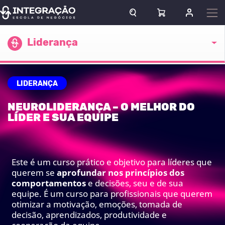
Pular para o conteúdo
ABRIR CAMPO DE BUSCA
ABRIR CARRINHO
ENTRAR O
Escola atual
Liderança
LIDERANÇA
NEUROLIDERANÇA – O MELHOR DO
LÍDER E SUA EQUIPE
Este é um curso prático e objetivo para líderes que
querem se
aprofundar nos princípios dos
comportamentos
e decisões, seu e de sua
equipe.
É um curso para profissionais que querem
otimizar a motivação, emoções, tomada de
decisão, aprendizados, produtividade e