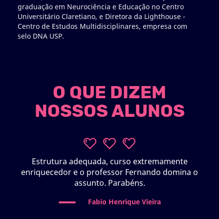
graduação em Neurociência e Educação no Centro
de ex
Universitário Claretiano, e Diretora da Lighthouse -
Unive
Centro de Estudos Multidisciplinares, empresa com
ICF. 
selo DNA USP.
Learn
O QUE DIZEM
NOSSOS ALUNOS
Estrutura adequada, curso extremamente
C
enriquecedor e o professor Fernando domina o
assunto. Parabéns.
Fabio Henrique Vieira