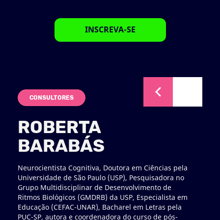
INSCREVA-SE
CONSULTORES
C
ROBERTA
F
BARABÁS
C
Neurocientista Cognitiva, Doutora em Ciências pela
Sócio
Universidade de São Paulo (USP), Pesquisadora no
Conqu
Grupo Multidisciplinar de Desenvolvimento de
anos 
Ritmos Biológicos (GMDRB) da USP, Especialista em
autoc
Educação (CEFAC-UNAR), Bacharel em Letras pela
Admi
PUC-SP, autora e coordenadora do curso de pós-
Semió