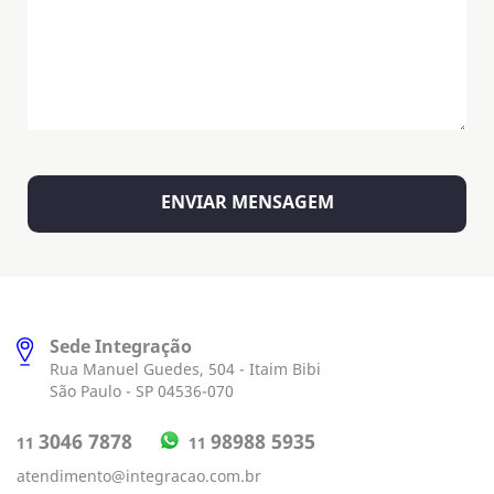
Sede Integração
Rua Manuel Guedes, 504 - Itaim Bibi
São Paulo - SP 04536-070
98988 5935
3046 7878
11
11
atendimento@integracao.com.br