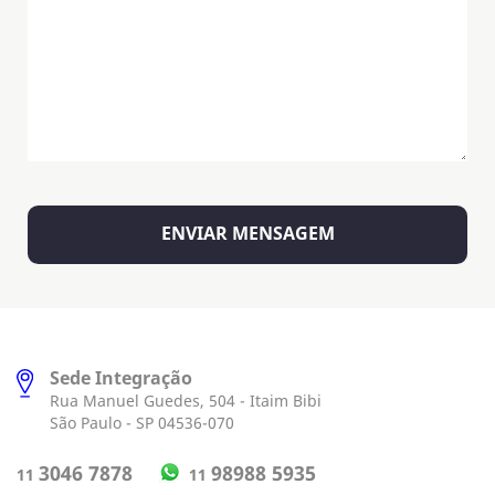
Sede Integração
Rua Manuel Guedes, 504 - Itaim Bibi
São Paulo - SP 04536-070
98988 5935
3046 7878
11
11