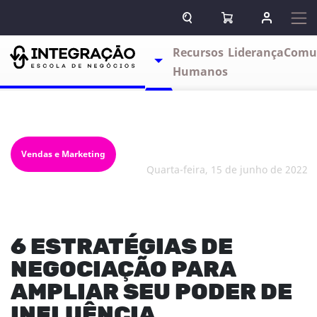
Pular para o conteúdo
ABRIR CAMPO DE BUSCA
ABRIR CARRINHO
ENTRAR O
Escolas
Recursos
Liderança
Comu
TOGGLE DROPDOWN
Humanos
Vendas e Marketing
quarta-feira, 15 de junho de 2022
6 ESTRATÉGIAS DE
NEGOCIAÇÃO PARA
AMPLIAR SEU PODER DE
INFLUÊNCIA