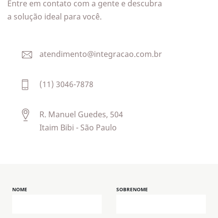
negociação determina,
Entre em contato com a gente e descubra
em grande parte, o
a solução ideal para você.
sucesso na vida pessoal
e profissional
,
contribuindo para o êxito
de seus objetivos.
atendimento@integracao.com.br
Aprenda
conceitos
e
estratégias
para
(11) 3046-7878
aprimorar seu poder de
influência e atingir seus
objetivos.
R. Manuel Guedes, 504
Itaim Bibi - São Paulo
NOME
SOBRENOME