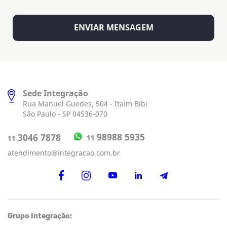
Sede Integração
Rua Manuel Guedes, 504 - Itaim Bibi
São Paulo - SP 04536-070
98988 5935
3046 7878
11
11
atendimento@integracao.com.br
Grupo Integração: