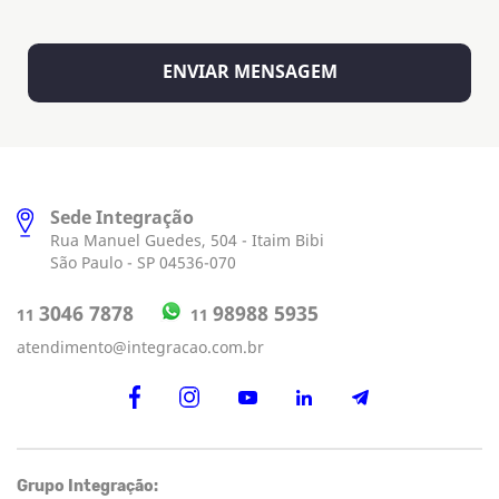
Sede Integração
Rua Manuel Guedes, 504 - Itaim Bibi
São Paulo - SP 04536-070
98988 5935
3046 7878
11
11
atendimento@integracao.com.br
Grupo Integração: