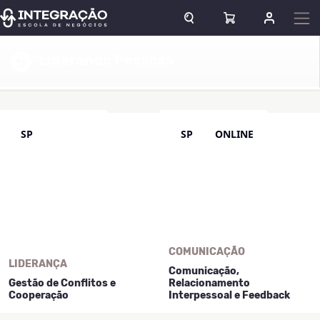
Pular para o conteúdo
ABRIR CAMPO DE BUSCA
ABRIR CARRINHO
ENTRAR O
Escola atual
Liderando Pessoas
SP
SP
ONLINE
COMUNICAÇÃO
LIDERANÇA
Comunicação,
Gestão de Conflitos e
Relacionamento
Cooperação
Interpessoal e Feedback
Conflitos no ambiente de
A interação diária com