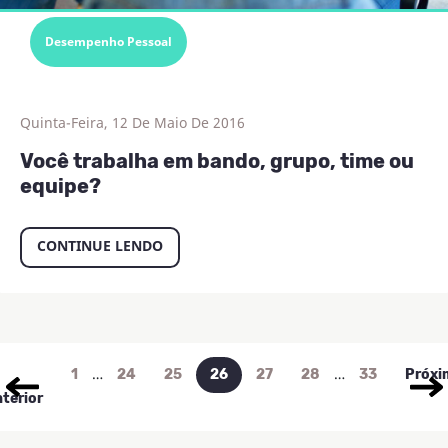
Desempenho Pessoal
Quinta-Feira, 12 De Maio De 2016
Você trabalha em bando, grupo, time ou
equipe?
CONTINUE LENDO
…
…
1
24
25
26
27
28
33
Próxi
terior