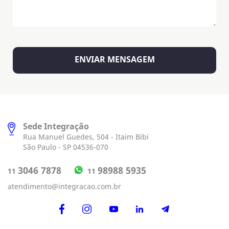
Sede Integração
Rua Manuel Guedes, 504 - Itaim Bibi
São Paulo - SP 04536-070
98988 5935
3046 7878
11
11
atendimento@integracao.com.br