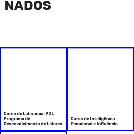
NADOS
Curso de Liderança: PDL –
Programa de
Curso de Inteligência
Desenvolvimento de Líderes
Emocional e Influência
Com certeza, um dos
Pensar e agir como um