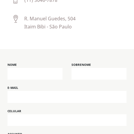
(11) 3046-7878
indispensável na
carreira de profissionais
que desejam mapear e
R. Manuel Guedes, 504
lidar melhor com os
Itaim Bibi - São Paulo
acionadores de
emoções
, mantendo
assim o
equilíbrio
emocional
em várias
situações.
NOME
SOBRENOME
E-MAIL
CELULAR