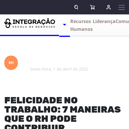
Pular para o conteúdo
ABRIR CAMPO DE BUSCA
ABRIR CARRINHO
ENTRAR O
Escolas
Recursos
Liderança
Comu
TOGGLE DROPDOWN
Humanos
RH
sexta-feira, 1 de abril de 2022
FELICIDADE NO
TRABALHO: 7 MANEIRAS
QUE O RH PODE
CONTRIBUIR