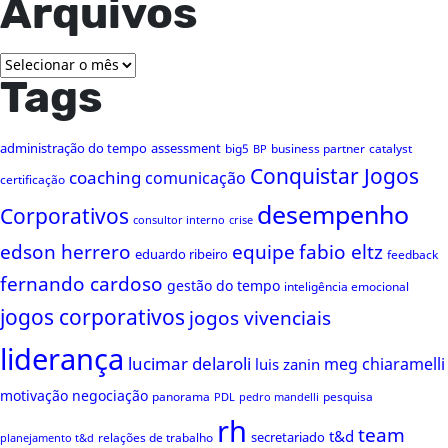
Arquivos
Arquivos
Tags
administração do tempo
assessment
big5
business partner
catalyst
BP
Conquistar Jogos
coaching
comunicação
certificação
desempenho
Corporativos
consultor interno
crise
edson herrero
equipe
fabio eltz
eduardo ribeiro
feedback
fernando cardoso
gestão do tempo
inteligência emocional
jogos corporativos
jogos vivenciais
liderança
lucimar delaroli
meg chiaramelli
luis zanin
motivação
negociação
panorama
pesquisa
PDL
pedro mandelli
rh
team
t&d
secretariado
relações de trabalho
planejamento t&d