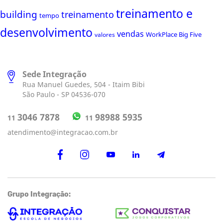
treinamento e
building
treinamento
tempo
desenvolvimento
vendas
WorkPlace Big Five
valores
Sede Integração
Rua Manuel Guedes, 504 - Itaim Bibi
São Paulo - SP 04536-070
98988 5935
3046 7878
11
11
atendimento@integracao.com.br
Grupo Integração: