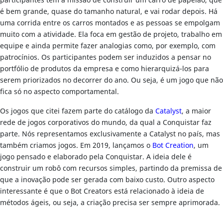
participantes têm a missão de construir um carro de papelão, que
é bem grande, quase do tamanho natural, e vai rodar depois. Há
uma corrida entre os carros montados e as pessoas se empolgam
muito com a atividade. Ela foca em gestão de projeto, trabalho em
equipe e ainda permite fazer analogias como, por exemplo, com
patrocínios. Os participantes podem ser induzidos a pensar no
portfólio de produtos da empresa e como hierarquizá-los para
serem priorizados no decorrer do ano. Ou seja, é um jogo que não
fica só no aspecto comportamental.
Os jogos que citei fazem parte do catálogo da
Catalyst
, a maior
rede de jogos corporativos do mundo, da qual a Conquistar faz
parte. Nós representamos exclusivamente a Catalyst no país, mas
também criamos jogos. Em 2019, lançamos o
Bot Creation
, um
jogo pensado e elaborado pela Conquistar. A ideia dele é
construir um robô com recursos simples, partindo da premissa de
que a inovação pode ser gerada com baixo custo. Outro aspecto
interessante é que o Bot Creators está relacionado à ideia de
métodos ágeis, ou seja, a criação precisa ser sempre aprimorada.