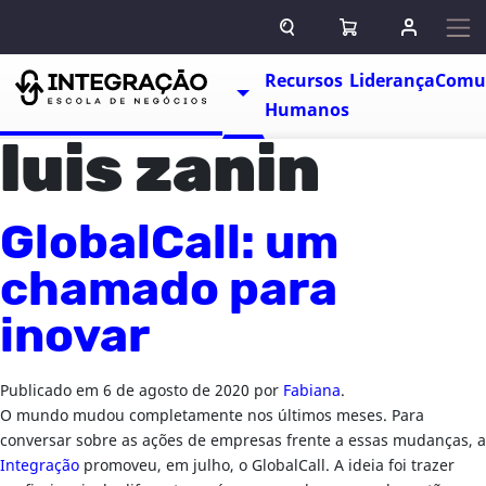
Pular para o conteúdo
ABRIR CAMPO DE BUSCA
ABRIR CARRINHO
ENTRAR O
Escolas
Recursos
Liderança
Comu
TOGGLE DROPDOWN
Humanos
luis zanin
GlobalCall: um
chamado para
inovar
Publicado em
6 de agosto de 2020
por
Fabiana
.
O mundo mudou completamente nos últimos meses. Para
conversar sobre as ações de empresas frente a essas mudanças, a
Integração
promoveu, em julho, o GlobalCall. A ideia foi trazer