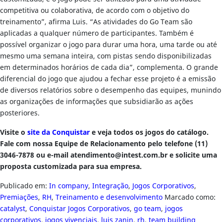
competitiva ou colaborativa, de acordo com o objetivo do
treinamento”, afirma Luis. “As atividades do Go Team são
aplicadas a qualquer número de participantes. Também é
possível organizar o jogo para durar uma hora, uma tarde ou até
mesmo uma semana inteira, com pistas sendo disponibilizadas
em determinados horários de cada dia”, complementa. O grande
diferencial do jogo que ajudou a fechar esse projeto é a emissão
de diversos relatórios sobre o desempenho das equipes, munindo
as organizações de informações que subsidiarão as ações
posteriores.
Visite o
site da Conquistar
e veja todos os jogos do catálogo.
Fale com nossa Equipe de Relacionamento pelo telefone (11)
3046-7878 ou e-mail
atendimento@intest.com.br
e solicite uma
proposta customizada para sua empresa.
Publicado em:
In company
,
Integração
,
Jogos Corporativos
,
Premiações
,
RH
,
Treinamento e desenvolvimento
Marcado como:
catalyst
,
Conquistar Jogos Corporativos
,
go team
,
jogos
corporativos
,
jogos vivenciais
,
luis zanin
,
rh
,
team building