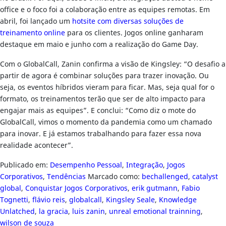
office e o foco foi a colaboração entre as equipes remotas. Em
abril, foi lançado um
hotsite com diversas soluções de
treinamento online
para os clientes. Jogos online ganharam
destaque em maio e junho com a realização do Game Day.
Com o GlobalCall, Zanin confirma a visão de Kingsley: “O desafio a
partir de agora é combinar soluções para trazer inovação. Ou
seja, os eventos híbridos vieram para ficar. Mas, seja qual for o
formato, os treinamentos terão que ser de alto impacto para
engajar mais as equipes”. E conclui: “Como diz o mote do
GlobalCall, vimos o momento da pandemia como um chamado
para inovar. E já estamos trabalhando para fazer essa nova
realidade acontecer”.
Publicado em:
Desempenho Pessoal
,
Integração
,
Jogos
Corporativos
,
Tendências
Marcado como:
bechallenged
,
catalyst
global
,
Conquistar Jogos Corporativos
,
erik gutmann
,
Fabio
Tognetti
,
flávio reis
,
globalcall
,
Kingsley Seale
,
Knowledge
Unlatched
,
la gracia
,
luis zanin
,
unreal emotional trainning
,
wilson de souza