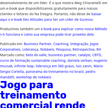
desenvolvimento de um líder. É o que mostra Meg Chiaramelli em
um e-book que disponibilizamos gratuitamente para nossos
clientes e leitores do Na Íntegra. Portanto, não deixe de
baixar
aqui o e-book Dez Atitudes para Ser um Líder de Sucesso
.
Produzimos também um
e-book para explicar como nosso Método
i+5 funciona e como sua empresa pode tirar proveito dele
.
Publicado em:
Business Partner
,
Coaching
,
Integração
,
Jogos
Corporativos
,
Liderança
,
Notáveis
,
Pesquisa
,
Retrospectiva
,
RH
Marcado como:
beto do valle
,
business partner
,
catalyst
,
CBTD
,
curso de formação sustainable coaching
,
daniela serban
,
eugenio
mussak
,
infinite loop
,
liderança em 360 graus
,
luis zanin
,
Mario
Sergio Cortella
,
panorama do treinamento no brasil
,
pedro
mandelli
,
workshop de notáveis
Jogo para
treinamento
comercial rende