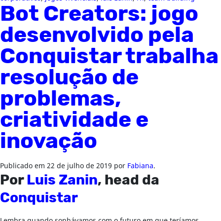
Bot Creators: jogo
desenvolvido pela
Conquistar trabalha
resolução de
problemas,
criatividade e
inovação
Publicado em
22 de julho de 2019
por
Fabiana
.
Por
Luis Zanin
, head da
Conquistar
Lembra quando sonhávamos com o futuro em que teríamos