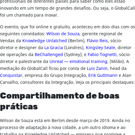
profissionais de diferentes países para saber como eles estão
inovando em um tempo de grandes desafios. Ou seja, o GlobalCall
foi um chamado para inovar.
O evento, que foi online e gratuito, aconteceu em dois dias com os
seguintes convidados:
Wilson de Souza
, gerente regional de
Vendas da
Knowledge Unlatched
(Berlim),
Flávio Reis
, sócio-
diretor e designer da
La Gracia
(Londres),
Kingsley Seale
, diretor
de operações da
BeChallenged
(Sydney), e
Fabio Tognetti
, sócio-
diretor e palestrante da
Unreal — emotional training
, (Milão). A
mediação do GlobalCall ficou por conta de
Luis Zanin
, head da
Conquistar
, empresa do Grupo Integração,
Erik Gut
t
mann
e Alan
Carvalho, consultores da Integração. Veja os principais destaques:
Compartilhamento de boas
práticas
Wilson de Souza está em Berlim desde março de 2019. Ainda no
processo de adaptação à nova cidade, a um outro idioma e ao
trabalho na Knowledge Unlatched — empresa que promove a