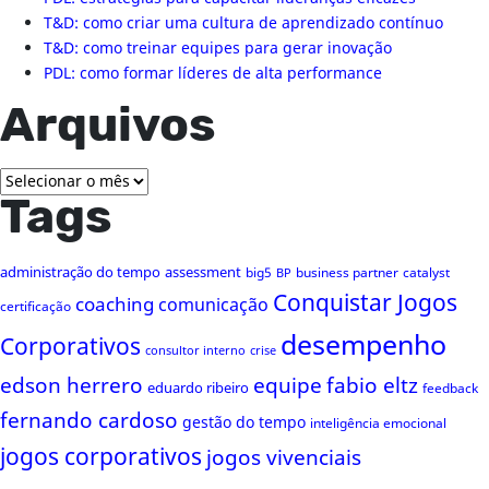
T&D: como criar uma cultura de aprendizado contínuo
T&D: como treinar equipes para gerar inovação
PDL: como formar líderes de alta performance
Arquivos
Arquivos
Tags
administração do tempo
assessment
big5
business partner
catalyst
BP
Conquistar Jogos
coaching
comunicação
certificação
desempenho
Corporativos
consultor interno
crise
edson herrero
equipe
fabio eltz
eduardo ribeiro
feedback
fernando cardoso
gestão do tempo
inteligência emocional
jogos corporativos
jogos vivenciais