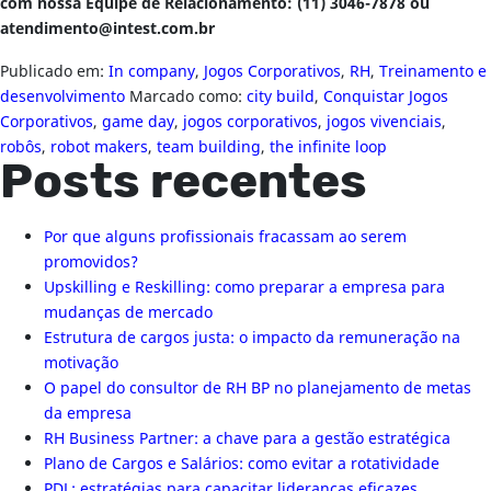
com nossa Equipe de Relacionamento: (11) 3046-7878 ou
atendimento@intest.com.br
Publicado em:
In company
,
Jogos Corporativos
,
RH
,
Treinamento e
desenvolvimento
Marcado como:
city build
,
Conquistar Jogos
Corporativos
,
game day
,
jogos corporativos
,
jogos vivenciais
,
robôs
,
robot makers
,
team building
,
the infinite loop
Posts recentes
Por que alguns profissionais fracassam ao serem
promovidos?
Upskilling e Reskilling: como preparar a empresa para
mudanças de mercado
Estrutura de cargos justa: o impacto da remuneração na
motivação
O papel do consultor de RH BP no planejamento de metas
da empresa
RH Business Partner: a chave para a gestão estratégica
Plano de Cargos e Salários: como evitar a rotatividade
PDL: estratégias para capacitar lideranças eficazes