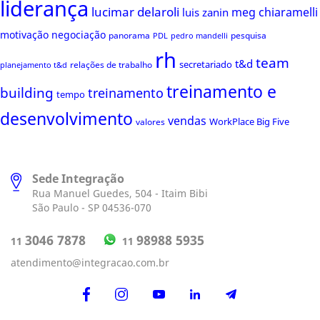
liderança
lucimar delaroli
meg chiaramelli
luis zanin
motivação
negociação
panorama
pesquisa
PDL
pedro mandelli
rh
team
t&d
secretariado
relações de trabalho
planejamento t&d
treinamento e
building
treinamento
tempo
desenvolvimento
vendas
WorkPlace Big Five
valores
Sede Integração
Rua Manuel Guedes, 504 - Itaim Bibi
São Paulo - SP 04536-070
98988 5935
3046 7878
11
11
atendimento@integracao.com.br